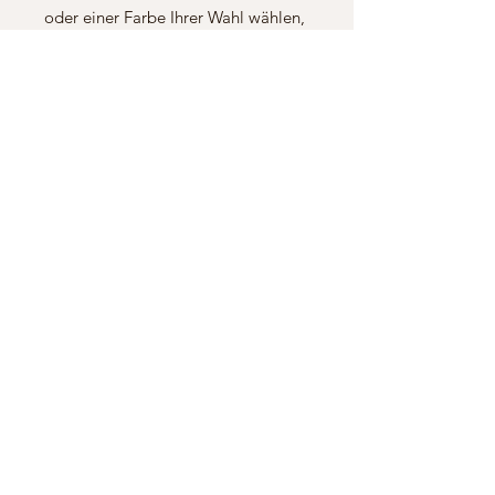
oder einer Farbe Ihrer Wahl wählen,
um den Kerzenhalter ganz nach Ihren
Wünschen zu gestalten. Dieser
einzigartige Kerzenhalter wird
sicherlich zum Blickfang auf dem
festlich gedeckten Tisch und eine
schöne Erinnerung an den
besonderen Tag der Kommunion.
Hier wird NUR DER KERZENHALTER
verkauft. Kerze ist nicht inbegriffen.
Datenschutz
Versand
Widerrufsrech