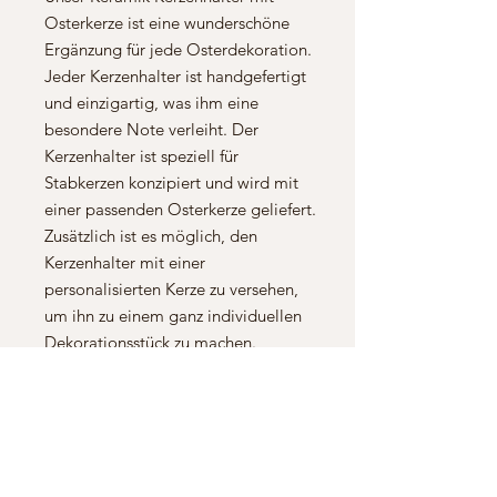
Osterkerze ist eine wunderschöne
Ergänzung für jede Osterdekoration.
Jeder Kerzenhalter ist handgefertigt
und einzigartig, was ihm eine
besondere Note verleiht. Der
Kerzenhalter ist speziell für
Stabkerzen konzipiert und wird mit
einer passenden Osterkerze geliefert.
Zusätzlich ist es möglich, den
Kerzenhalter mit einer
personalisierten Kerze zu versehen,
um ihn zu einem ganz individuellen
Dekorationsstück zu machen.
Erhältlich in verschiedenen Farben ist
unser Kerzenhalter mit Kerze ein
wunderschönes, handgefertigtes
Produkt, das jedem Raum eine
warme und gemütliche Atmosphäre