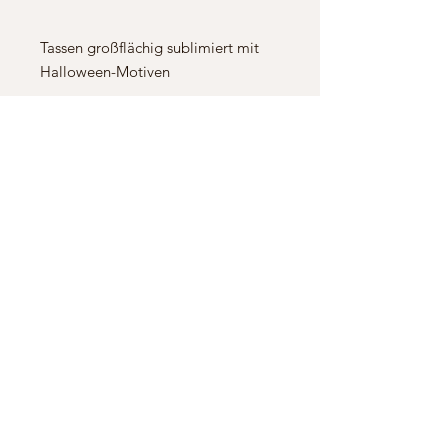
Tassen großflächig sublimiert mit
Halloween-Motiven
PRODUKTINFO
Tasse weiß sublimiert.
Weiße Tassen sind spülmaschinengeeignet.
Datenschutz
Versand
Widerrufsrech
t und Rückgabe
Cookie
Impressum
s